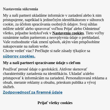
Nastavenia súkromia
My a naši partneri ukladáme informácie v zariadení alebo k nim
pristupujeme, napríklad k jedinečným identifikátorom v súboroch
cookie, za účelom spracúvania osobných údajov. Svoj súhlas
môžete udeliť alebo spravovať voľbou Prijať alebo Odmietnuť
všetko, prípadne kedykoľvek v
Nastavenia cookies
. Tieto voľby
oznámime našim partnerom a neovplyvnia údaje o prehliadaní.
Vaše rozhodnutie však zmení spôsob, akým vám prispôsobíme
nakupovanie na našom webe.
Chcete vedieť viac? Prečítajte si naše zásady týkajúce sa
súborov cookies.
My a naši partneri spracúvame údaje s cieľom
Používať presné údaje o geolokácii. Aktívne skenovať
charakteristiky zariadenia na identifikáciu. Ukladať a/alebo
pristupovať k informáciám na zariadení. Personalizovaná reklama a
obsah, meranie reklamy a obsahu, prieskum publika a vývoj
služieb.
Zodpovednosť za firemné údaje
Prijať všetky cookies