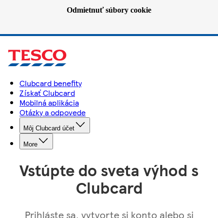
Odmietnuť súbory cookie
Clubcard benefity
Získať Clubcard
Mobilná aplikácia
Otázky a odpovede
Môj Clubcard účet
More
Vstúpte do sveta výhod s
Clubcard
Prihláste sa, vytvorte si konto alebo si