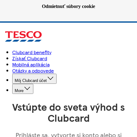
Odmietnuť súbory cookie
Clubcard benefity
Získať Clubcard
Mobilná aplikácia
Otázky a odpovede
Môj Clubcard účet
More
Vstúpte do sveta výhod s
Clubcard
Prihláste sa, vytvorte si konto alebo si