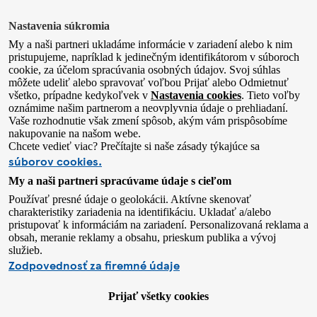
Nastavenia súkromia
My a naši partneri ukladáme informácie v zariadení alebo k nim
pristupujeme, napríklad k jedinečným identifikátorom v súboroch
cookie, za účelom spracúvania osobných údajov. Svoj súhlas
môžete udeliť alebo spravovať voľbou Prijať alebo Odmietnuť
všetko, prípadne kedykoľvek v
Nastavenia cookies
. Tieto voľby
oznámime našim partnerom a neovplyvnia údaje o prehliadaní.
Vaše rozhodnutie však zmení spôsob, akým vám prispôsobíme
nakupovanie na našom webe.
Chcete vedieť viac? Prečítajte si naše zásady týkajúce sa
súborov cookies.
My a naši partneri spracúvame údaje s cieľom
Používať presné údaje o geolokácii. Aktívne skenovať
charakteristiky zariadenia na identifikáciu. Ukladať a/alebo
pristupovať k informáciám na zariadení. Personalizovaná reklama a
obsah, meranie reklamy a obsahu, prieskum publika a vývoj
služieb.
Zodpovednosť za firemné údaje
Prijať všetky cookies