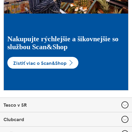
Nakupujte rýchlejšie a šikovnejšie so
službou Scan&Shop
Zistiť viac o Scan&Shop
Footer
Tesco v SR
Clubcard