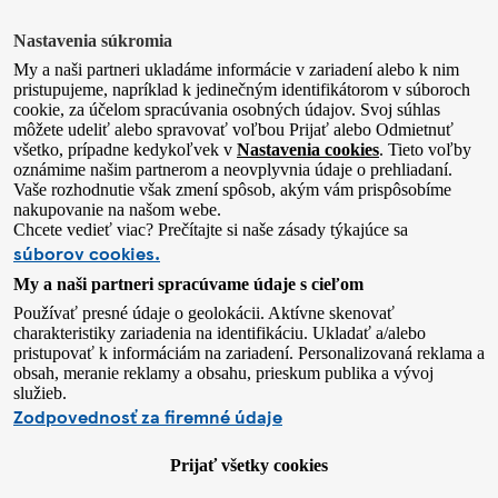
Nastavenia súkromia
My a naši partneri ukladáme informácie v zariadení alebo k nim
pristupujeme, napríklad k jedinečným identifikátorom v súboroch
cookie, za účelom spracúvania osobných údajov. Svoj súhlas
môžete udeliť alebo spravovať voľbou Prijať alebo Odmietnuť
všetko, prípadne kedykoľvek v
Nastavenia cookies
. Tieto voľby
oznámime našim partnerom a neovplyvnia údaje o prehliadaní.
Vaše rozhodnutie však zmení spôsob, akým vám prispôsobíme
nakupovanie na našom webe.
Chcete vedieť viac? Prečítajte si naše zásady týkajúce sa
súborov cookies.
My a naši partneri spracúvame údaje s cieľom
Používať presné údaje o geolokácii. Aktívne skenovať
charakteristiky zariadenia na identifikáciu. Ukladať a/alebo
pristupovať k informáciám na zariadení. Personalizovaná reklama a
obsah, meranie reklamy a obsahu, prieskum publika a vývoj
služieb.
Zodpovednosť za firemné údaje
Prijať všetky cookies