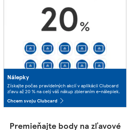
Nálepky
Získajte počas pravidelných akcií v aplikácii Clubcard
zľavu až 20 % na celý váš nákup zbieraním e-nálepiek.
Chcem svoju Clubcard
Premieňajte body na zľavové