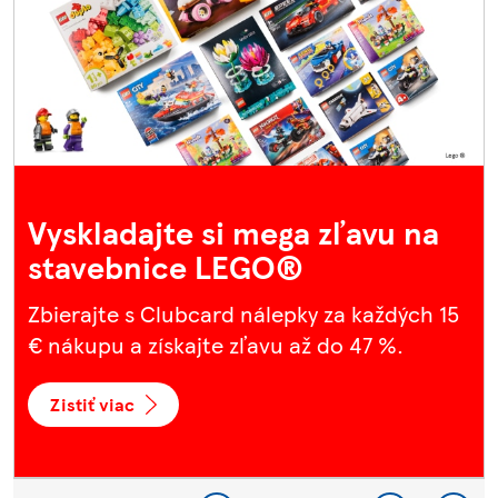
Vyskladajte si mega zľavu na
stavebnice LEGO®
Zbierajte s Clubcard nálepky za každých 15
€ nákupu a získajte zľavu až do 47 %.
Zistiť viac