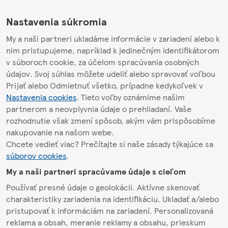
Nastavenia súkromia
My a naši partneri ukladáme informácie v zariadení alebo k
nim pristupujeme, napríklad k jedinečným identifikátorom
v súboroch cookie, za účelom spracúvania osobných
údajov. Svoj súhlas môžete udeliť alebo spravovať voľbou
Prijať alebo Odmietnuť všetko, prípadne kedykoľvek v
Nastavenia cookies
. Tieto voľby oznámime našim
partnerom a neovplyvnia údaje o prehliadaní. Vaše
rozhodnutie však zmení spôsob, akým vám prispôsobíme
nakupovanie na našom webe.
Chcete vedieť viac? Prečítajte si naše zásady týkajúce sa
súborov cookies
.
My a naši partneri spracúvame údaje s cieľom
Používať presné údaje o geolokácii. Aktívne skenovať
charakteristiky zariadenia na identifikáciu. Ukladať a/alebo
pristupovať k informáciám na zariadení. Personalizovaná
reklama a obsah, meranie reklamy a obsahu, prieskum