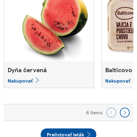
Dyňa červená
Balticovo v
Nakupovať
Nakupovať
6 items
Prelistovať leták