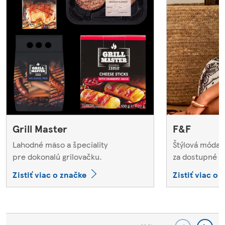
Grill Master
F&F
Lahodné mäso a špeciality
Štýlová móda p
pre dokonalú grilovačku.
za dostupné c
Zistiť viac o značke
Zistiť viac o 