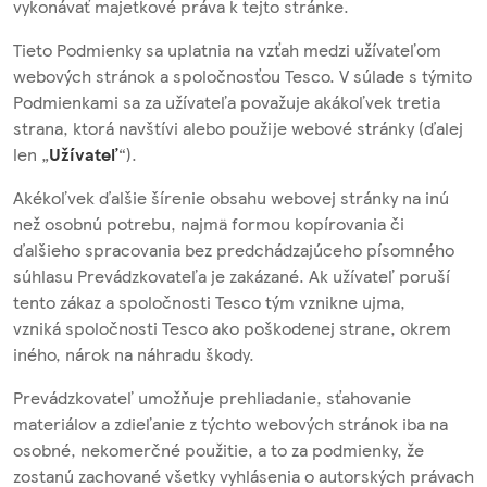
vykonávať majetkové práva k tejto stránke.
Tieto Podmienky sa uplatnia na vzťah medzi užívateľom
webových stránok a spoločnosťou Tesco. V súlade s týmito
Podmienkami sa za užívateľa považuje akákoľvek tretia
strana, ktorá navštívi alebo použije webové stránky (ďalej
len „
Užívateľ
“).
Akékoľvek ďalšie šírenie obsahu webovej stránky na inú
než osobnú potrebu, najmä formou kopírovania či
ďalšieho spracovania bez predchádzajúceho písomného
súhlasu Prevádzkovateľa je zakázané. Ak užívateľ poruší
tento zákaz a spoločnosti Tesco tým vznikne ujma,
vzniká spoločnosti Tesco ako poškodenej strane, okrem
iného, nárok na náhradu škody.
Prevádzkovateľ umožňuje prehliadanie, sťahovanie
materiálov a zdieľanie z týchto webových stránok iba na
osobné, nekomerčné použitie, a to za podmienky, že
zostanú zachované všetky vyhlásenia o autorských právach