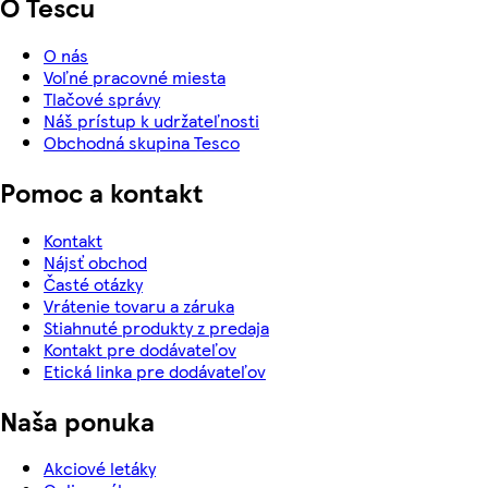
O Tescu
O nás
Voľné pracovné miesta
Tlačové správy
Náš prístup k udržateľnosti
Obchodná skupina Tesco
Pomoc a kontakt
Kontakt
Nájsť obchod
Časté otázky
Vrátenie tovaru a záruka
Stiahnuté produkty z predaja
Kontakt pre dodávateľov
Etická linka pre dodávateľov
Naša ponuka
Akciové letáky