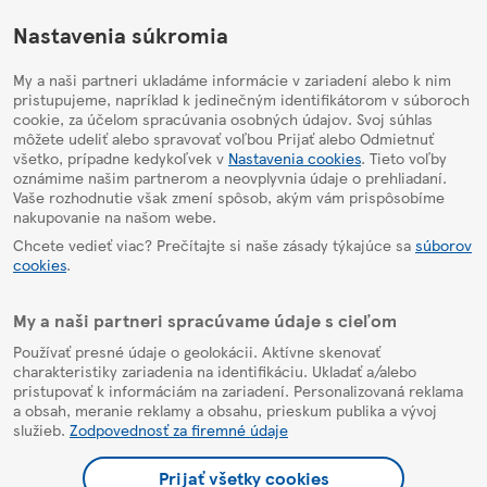
HelpPage
Nastavenia súkromia
My a naši partneri ukladáme informácie v zariadení alebo k nim
pristupujeme, napríklad k jedinečným identifikátorom v súboroch
cookie, za účelom spracúvania osobných údajov. Svoj súhlas
môžete udeliť alebo spravovať voľbou Prijať alebo Odmietnuť
všetko, prípadne kedykoľvek v
Nastavenia cookies
. Tieto voľby
oznámime našim partnerom a neovplyvnia údaje o prehliadaní.
Vaše rozhodnutie však zmení spôsob, akým vám prispôsobíme
nakupovanie na našom webe.
Chcete vedieť viac? Prečítajte si naše zásady týkajúce sa
súborov
cookies
.
My a naši partneri spracúvame údaje s cieľom
Používať presné údaje o geolokácii. Aktívne skenovať
charakteristiky zariadenia na identifikáciu. Ukladať a/alebo
pristupovať k informáciám na zariadení. Personalizovaná reklama
a obsah, meranie reklamy a obsahu, prieskum publika a vývoj
služieb.
Zodpovednosť za firemné údaje
Prijať všetky cookies