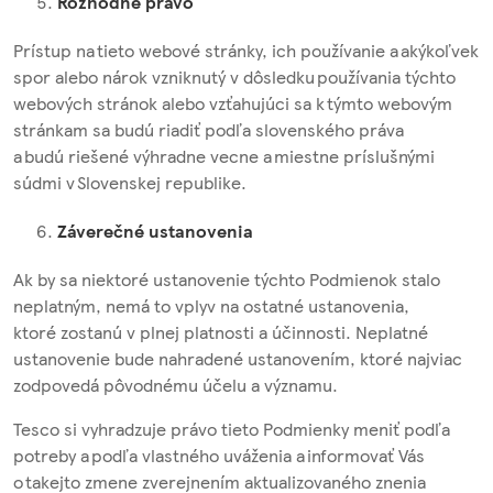
Rozhodné právo
Prístup na tieto webové stránky, ich používanie a akýkoľvek
spor alebo nárok vzniknutý v dôsledku používania týchto
webových stránok alebo vzťahujúci sa k týmto webovým
stránkam sa budú riadiť podľa slovenského práva
a budú riešené výhradne vecne a miestne príslušnými
súdmi v Slovenskej republike.
Záverečné ustanovenia
Ak by sa niektoré ustanovenie týchto Podmienok stalo
neplatným, nemá to vplyv na ostatné ustanovenia,
ktoré zostanú v plnej platnosti a účinnosti. Neplatné
ustanovenie bude nahradené ustanovením, ktoré najviac
zodpovedá pôvodnému účelu a významu.
Tesco si vyhradzuje právo tieto Podmienky meniť podľa
potreby a podľa vlastného uváženia a informovať Vás
o takejto zmene zverejnením aktualizovaného znenia