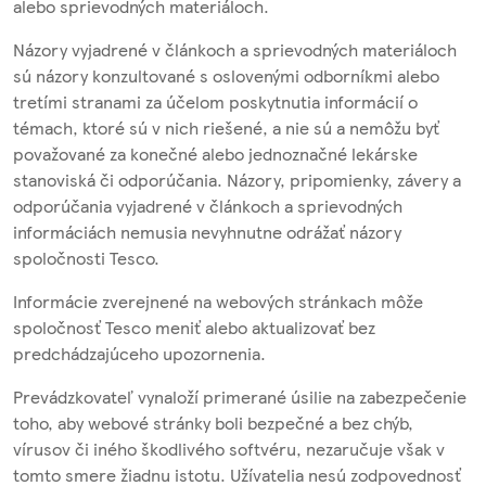
alebo sprievodných materiáloch.
Názory vyjadrené v článkoch a sprievodných materiáloch
sú názory konzultované s oslovenými odborníkmi alebo
tretími stranami za účelom poskytnutia informácií o
témach, ktoré sú v nich riešené, a nie sú a nemôžu byť
považované za konečné alebo jednoznačné lekárske
stanoviská či odporúčania. Názory, pripomienky, závery a
odporúčania vyjadrené v článkoch a sprievodných
informáciách nemusia nevyhnutne odrážať názory
spoločnosti Tesco.
Informácie zverejnené na webových stránkach môže
spoločnosť Tesco meniť alebo aktualizovať bez
predchádzajúceho upozornenia.
Prevádzkovateľ vynaloží primerané úsilie na zabezpečenie
toho, aby webové stránky boli bezpečné a bez chýb,
vírusov či iného škodlivého softvéru, nezaručuje však v
tomto smere žiadnu istotu. Užívatelia nesú zodpovednosť