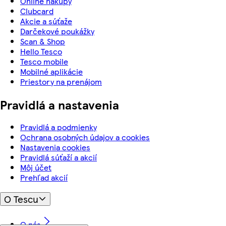
Online nákupy
Clubcard
Akcie a súťaže
Darčekové poukážky
Scan & Shop
Hello Tesco
Tesco mobile
Mobilné aplikácie
Priestory na prenájom
Pravidlá a nastavenia
Pravidlá a podmienky
Ochrana osobných údajov a cookies
Nastavenia cookies
Pravidlá súťaží a akcií
Môj účet
Prehľad akcií
O Tescu
O nás