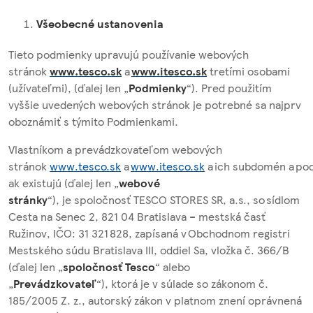
Všeobecné ustanovenia
Tieto podmienky upravujú používanie webových
stránok
www.tesco.sk
a
www.itesco.sk
tretími osobami
(užívateľmi), (ďalej len „
Podmienky
“). Pred použitím
vyššie uvedených webových stránok je potrebné sa najprv
oboznámiť s týmito Podmienkami.
Vlastníkom a prevádzkovateľom webových
stránok
www.tesco.sk
a
www.itesco.sk
a ich subdomén a po
ak existujú (ďalej len „
webové
stránky
“),
je spoločnosť TESCO STORES SR, a.s., so sídlom
Cesta na Senec 2, 821 04 Bratislava – mestská časť
Ružinov, IČO: 31 321 828, zapísaná v Obchodnom registri
Mestského súdu Bratislava III, oddiel Sa, vložka č. 366/B
(ďalej len „
spoločnosť Tesco
“ alebo
„
Prevádzkovateľ
“), ktorá je v súlade so zákonom č.
185/2005 Z. z., autorský zákon v platnom znení oprávnená