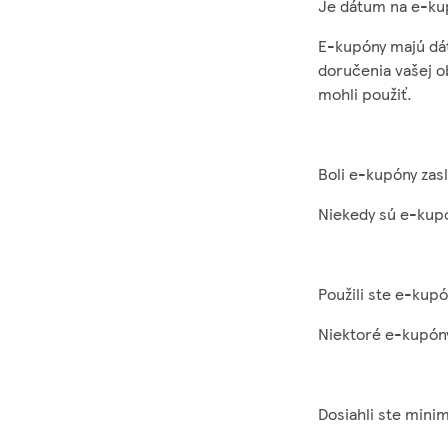
Je dátum na e-ku
E-kupóny majú dát
doručenia vašej o
mohli použiť.
Boli e-kupóny za
Niekedy sú e-kupó
Použili ste e-kupó
Niektoré e-kupóny
Dosiahli ste mini