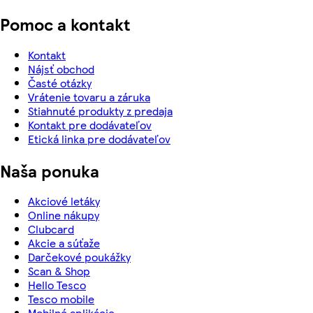
Pomoc a kontakt
Kontakt
Nájsť obchod
Časté otázky
Vrátenie tovaru a záruka
Stiahnuté produkty z predaja
Kontakt pre dodávateľov
Etická linka pre dodávateľov
Naša ponuka
Akciové letáky
Online nákupy
Clubcard
Akcie a súťaže
Darčekové poukážky
Scan & Shop
Hello Tesco
Tesco mobile
Mobilné aplikácie