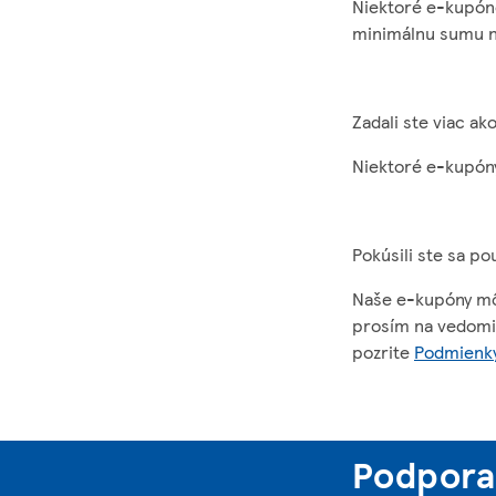
Niektoré e-kupóno
minimálnu sumu 
Zadali ste viac a
Niektoré e-kupóny
Pokúsili ste sa p
Naše e-kupóny môž
prosím na vedomie
pozrite
Podmienky
Podpora 