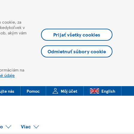
 cookie, za
 kedykoľvek v
ôsob, akým vám
Prijať všetky cookies
Odmietnuť súbory cookie
nformáciám na
né údaje
ujte nás
Pomoc
Môj účet
English
co
Viac