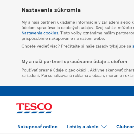
HelpPage
Nastavenia súkromia
My a naši partneri ukladáme informácie v zariadení alebo 
účelom spracúvania osobných údajov. Svoj súhlas môžete u
Nastavenia cookies
. Tieto voľby oznámime našim partnero
prispôsobíme nakupovanie na našom webe.
Chcete vedieť viac? Prečítajte si naše zásady týkajúce sa
My a naši partneri spracúvame údaje s cieľom
Používať presné údaje o geolokácii. Aktívne skenovať chara
zariadení. Personalizovaná reklama a obsah, meranie rekla
Nakupovať online
Letáky a akcie
Clubca