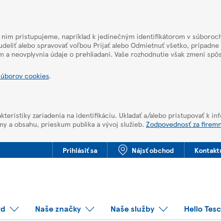
k nim pristupujeme, napríklad k jedinečným identifikátorom v súboroch
deliť alebo spravovať voľbou Prijať alebo Odmietnuť všetko, prípadne
m a neovplyvnia údaje o prehliadaní. Vaše rozhodnutie však zmení sp
súborov cookies
.
kteristiky zariadenia na identifikáciu. Ukladať a/alebo pristupovať k i
my a obsahu, prieskum publika a vývoj služieb.
Zodpovednosť za firem
Prihlásiť sa
Nájsť obchod
Kontakt
rd
Naše značky
Naše služby
Hello Tes