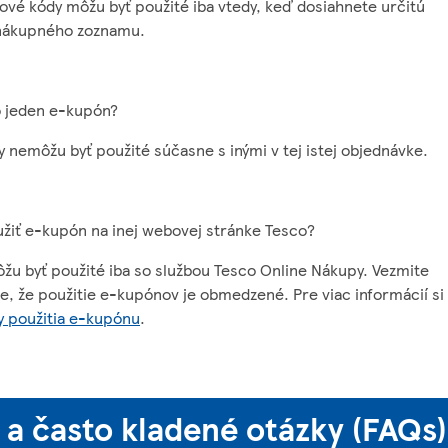
vé kódy môžu byť použité iba vtedy, keď dosiahnete určitú
nákupného zoznamu.
ko jeden e-kupón?
 nemôžu byť použité súčasne s inými v tej istej objednávke.
oužiť e-kupón na inej webovej stránke Tesco?
u byť použité iba so službou Tesco Online Nákupy. Vezmite
, že použitie e-kupónov je obmedzené. Pre viac informácií si
 použitia e-kupónu
.
a často kladené otázky (FAQs)