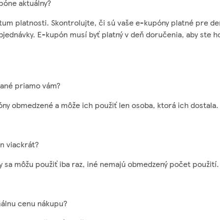
póne aktuálny?
um platnosti. Skontrolujte, či sú vaše e-kupóny platné pre de
bjednávky. E-kupón musí byť platný v deň doručenia, aby ste h
slané priamo vám?
ny obmedzené a môže ich použiť len osoba, ktorá ich dostala.
n viackrát?
 sa môžu použiť iba raz, iné nemajú obmedzený počet použití.
málnu cenu nákupu?