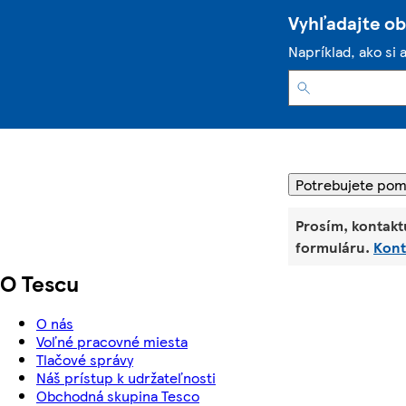
Vyhľadajte o
Napríklad, ako si 
Potrebujete po
Prosím, kontakt
formuláru.
Kont
O Tescu
O nás
Voľné pracovné miesta
Tlačové správy
Náš prístup k udržateľnosti
Obchodná skupina Tesco