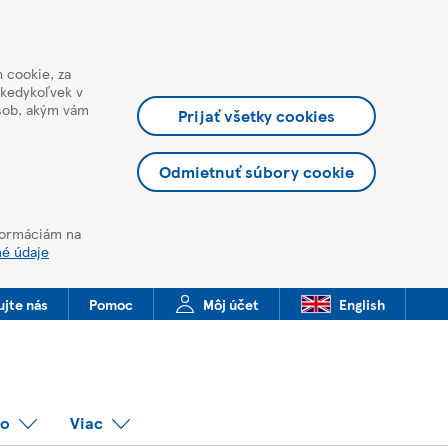
 cookie, za
 kedykoľvek v
ôsob, akým vám
Prijať všetky cookies
Odmietnuť súbory cookie
nformáciám na
né údaje
ujte nás
Pomoc
Môj účet
English
co
Viac