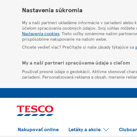
HelpPage
Nastavenia súkromia
My a naši partneri ukladáme informácie v zariadení alebo 
účelom spracúvania osobných údajov. Svoj súhlas môžete u
Nastavenia cookies
. Tieto voľby oznámime našim partnero
prispôsobíme nakupovanie na našom webe.
Chcete vedieť viac? Prečítajte si naše zásady týkajúce sa
My a naši partneri spracúvame údaje s cieľom
Používať presné údaje o geolokácii. Aktívne skenovať chara
zariadení. Personalizovaná reklama a obsah, meranie rekla
Nakupovať online
Letáky a akcie
Clubca