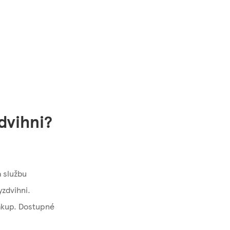
dvihni?
 službu
yzdvihni.
nákup. Dostupné