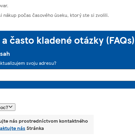
ovar.
si nákup počas časového úseku, ktorý ste si zvolili.
a často kladené otázky (FAQs)
bsah
aktualizujem svoju adresu?
moc?
ujte nás prostredníctvom kontaktného
aktujte nás
Stránka