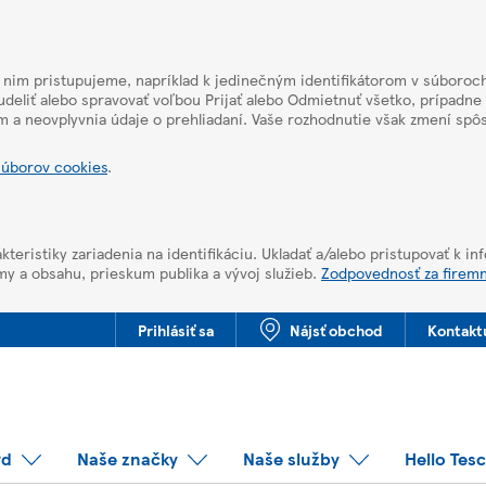
k nim pristupujeme, napríklad k jedinečným identifikátorom v súboroch
deliť alebo spravovať voľbou Prijať alebo Odmietnuť všetko, prípadne
m a neovplyvnia údaje o prehliadaní. Vaše rozhodnutie však zmení sp
súborov cookies
.
kteristiky zariadenia na identifikáciu. Ukladať a/alebo pristupovať k i
my a obsahu, prieskum publika a vývoj služieb.
Zodpovednosť za firem
Prihlásiť sa
Nájsť obchod
Kontakt
rd
Naše značky
Naše služby
Hello Tes