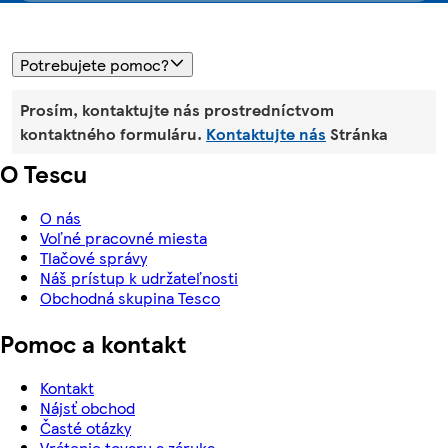
Potrebujete pomoc?
Prosím, kontaktujte nás prostredníctvom
kontaktného formuláru.
Kontaktujte nás
Stránka
O Tescu
O nás
Voľné pracovné miesta
Tlačové správy
Náš prístup k udržateľnosti
Obchodná skupina Tesco
Pomoc a kontakt
Kontakt
Nájsť obchod
Časté otázky
Vrátenie tovaru a záruka