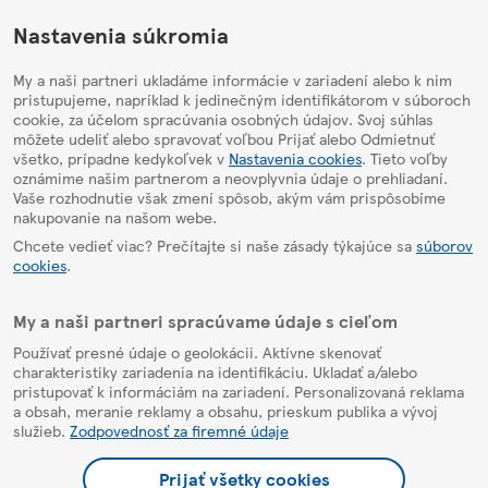
HelpPage
Nastavenia súkromia
My a naši partneri ukladáme informácie v zariadení alebo k nim
pristupujeme, napríklad k jedinečným identifikátorom v súboroch
cookie, za účelom spracúvania osobných údajov. Svoj súhlas
môžete udeliť alebo spravovať voľbou Prijať alebo Odmietnuť
všetko, prípadne kedykoľvek v
Nastavenia cookies
. Tieto voľby
oznámime našim partnerom a neovplyvnia údaje o prehliadaní.
Vaše rozhodnutie však zmení spôsob, akým vám prispôsobíme
nakupovanie na našom webe.
Chcete vedieť viac? Prečítajte si naše zásady týkajúce sa
súborov
cookies
.
My a naši partneri spracúvame údaje s cieľom
Používať presné údaje o geolokácii. Aktívne skenovať
charakteristiky zariadenia na identifikáciu. Ukladať a/alebo
pristupovať k informáciám na zariadení. Personalizovaná reklama
a obsah, meranie reklamy a obsahu, prieskum publika a vývoj
služieb.
Zodpovednosť za firemné údaje
Prijať všetky cookies