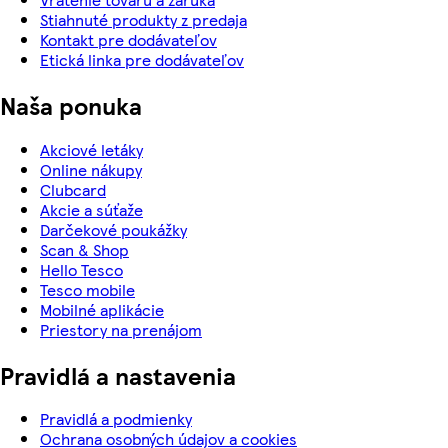
Stiahnuté produkty z predaja
Kontakt pre dodávateľov
Etická linka pre dodávateľov
Naša ponuka
Akciové letáky
Online nákupy
Clubcard
Akcie a súťaže
Darčekové poukážky
Scan & Shop
Hello Tesco
Tesco mobile
Mobilné aplikácie
Priestory na prenájom
Pravidlá a nastavenia
Pravidlá a podmienky
Ochrana osobných údajov a cookies