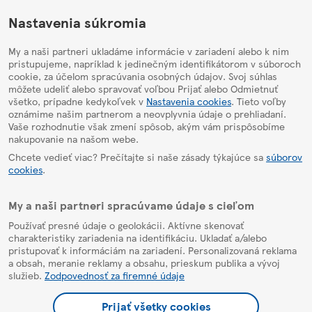
HelpPage
Nastavenia súkromia
My a naši partneri ukladáme informácie v zariadení alebo k nim
pristupujeme, napríklad k jedinečným identifikátorom v súboroch
cookie, za účelom spracúvania osobných údajov. Svoj súhlas
môžete udeliť alebo spravovať voľbou Prijať alebo Odmietnuť
všetko, prípadne kedykoľvek v
Nastavenia cookies
. Tieto voľby
oznámime našim partnerom a neovplyvnia údaje o prehliadaní.
Vaše rozhodnutie však zmení spôsob, akým vám prispôsobíme
nakupovanie na našom webe.
Chcete vedieť viac? Prečítajte si naše zásady týkajúce sa
súborov
cookies
.
My a naši partneri spracúvame údaje s cieľom
Používať presné údaje o geolokácii. Aktívne skenovať
charakteristiky zariadenia na identifikáciu. Ukladať a/alebo
pristupovať k informáciám na zariadení. Personalizovaná reklama
a obsah, meranie reklamy a obsahu, prieskum publika a vývoj
služieb.
Zodpovednosť za firemné údaje
Prijať všetky cookies