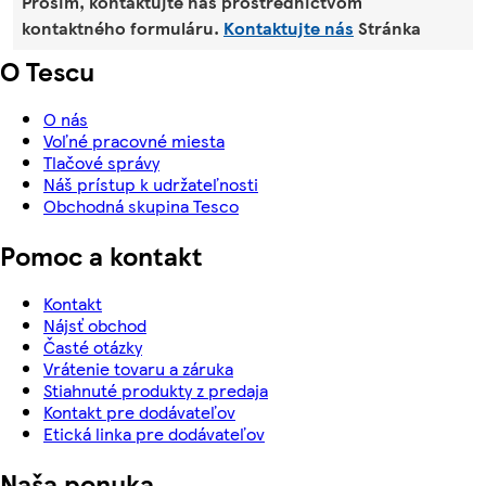
Prosím, kontaktujte nás prostredníctvom
kontaktného formuláru.
Kontaktujte nás
Stránka
O Tescu
O nás
Voľné pracovné miesta
Tlačové správy
Náš prístup k udržateľnosti
Obchodná skupina Tesco
Pomoc a kontakt
Kontakt
Nájsť obchod
Časté otázky
Vrátenie tovaru a záruka
Stiahnuté produkty z predaja
Kontakt pre dodávateľov
Etická linka pre dodávateľov
Naša ponuka