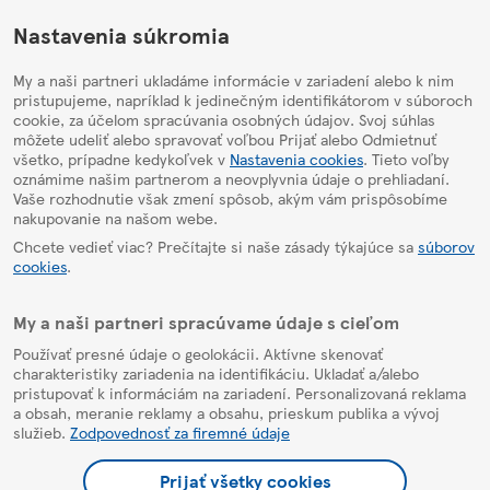
HelpPage
Nastavenia súkromia
My a naši partneri ukladáme informácie v zariadení alebo k nim
pristupujeme, napríklad k jedinečným identifikátorom v súboroch
cookie, za účelom spracúvania osobných údajov. Svoj súhlas
môžete udeliť alebo spravovať voľbou Prijať alebo Odmietnuť
všetko, prípadne kedykoľvek v
Nastavenia cookies
. Tieto voľby
oznámime našim partnerom a neovplyvnia údaje o prehliadaní.
Vaše rozhodnutie však zmení spôsob, akým vám prispôsobíme
nakupovanie na našom webe.
Chcete vedieť viac? Prečítajte si naše zásady týkajúce sa
súborov
cookies
.
My a naši partneri spracúvame údaje s cieľom
Používať presné údaje o geolokácii. Aktívne skenovať
charakteristiky zariadenia na identifikáciu. Ukladať a/alebo
pristupovať k informáciám na zariadení. Personalizovaná reklama
a obsah, meranie reklamy a obsahu, prieskum publika a vývoj
služieb.
Zodpovednosť za firemné údaje
Prijať všetky cookies