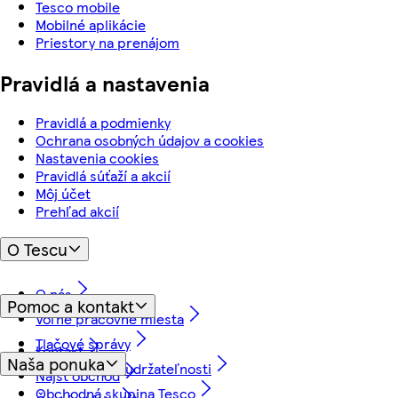
Tesco mobile
Mobilné aplikácie
Priestory na prenájom
Pravidlá a nastavenia
Pravidlá a podmienky
Ochrana osobných údajov a cookies
Nastavenia cookies
Pravidlá súťaží a akcií
Môj účet
Prehľad akcií
O Tescu
O nás
Pomoc a kontakt
Voľné pracovné miesta
Tlačové správy
Kontakt
Naša ponuka
Náš prístup k udržateľnosti
Nájsť obchod
Obchodná skupina Tesco