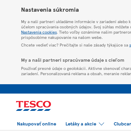
HelpPage
Nastavenia súkromia
My a naši partneri ukladáme informácie v zariadení alebo 
účelom spracúvania osobných údajov. Svoj súhlas môžete u
Nastavenia cookies
. Tieto voľby oznámime našim partnero
prispôsobíme nakupovanie na našom webe.
Chcete vedieť viac? Prečítajte si naše zásady týkajúce sa
My a naši partneri spracúvame údaje s cieľom
Používať presné údaje o geolokácii. Aktívne skenovať chara
zariadení. Personalizovaná reklama a obsah, meranie rekla
Nakupovať online
Letáky a akcie
Clubca