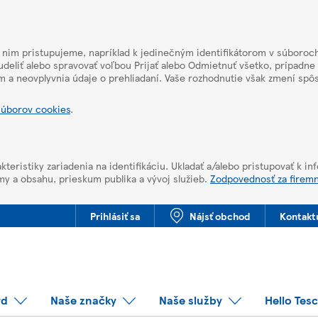
k nim pristupujeme, napríklad k jedinečným identifikátorom v súboroch
deliť alebo spravovať voľbou Prijať alebo Odmietnuť všetko, prípadne
m a neovplyvnia údaje o prehliadaní. Vaše rozhodnutie však zmení sp
súborov cookies
.
kteristiky zariadenia na identifikáciu. Ukladať a/alebo pristupovať k i
my a obsahu, prieskum publika a vývoj služieb.
Zodpovednosť za firem
Prihlásiť sa
Nájsť obchod
Kontakt
rd
Naše značky
Naše služby
Hello Tes