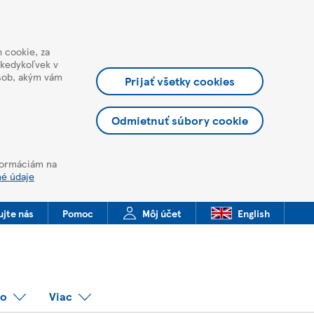
 cookie, za
 kedykoľvek v
ôsob, akým vám
Prijať všetky cookies
Odmietnuť súbory cookie
nformáciám na
né údaje
ujte nás
Pomoc
Môj účet
English
co
Viac