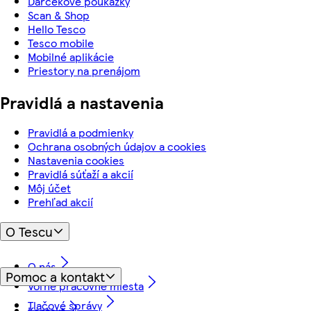
Darčekové poukážky
Scan & Shop
Hello Tesco
Tesco mobile
Mobilné aplikácie
Priestory na prenájom
Pravidlá a nastavenia
Pravidlá a podmienky
Ochrana osobných údajov a cookies
Nastavenia cookies
Pravidlá súťaží a akcií
Môj účet
Prehľad akcií
O Tescu
O nás
Pomoc a kontakt
Voľné pracovné miesta
Tlačové správy
Kontakt