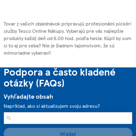
Tovar z vašich objednávok pripravujú profesionálni pickéri
služby Tesco Online Nákupy. Vyberajú pre vás najlepšie
produkty každý deň od 6.00 hod. podľa hesla: Kúpil by som
si to aj pre seba? Nie je žiadnym tajomstvom, že sú
mimoriadne vyberaví!
Podpora a často kladené
otázky (FAQs)
Vyhľadajte obsah
Napríklad, ako si aktualizujem svoju adresu?
Hľadať