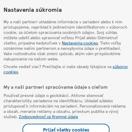
HelpPage
Nastavenia súkromia
My a naši partneri ukladáme informácie v zariadení alebo k nim
pristupujeme, napríklad k jedinečným identifikátorom v súboroch
cookie, za účelom spracúvania osobných údajov. Svoj súhlas
môžete udeliť alebo spravovať voľbou Prijať alebo Odmietnuť
všetko, prípadne kedykoľvek v
Nastavenia cookies
. Tieto voľby
oznámime našim partnerom a neovplyvnia údaje o prehliadaní.
Vaše rozhodnutie však zmení spôsob, akým vám prispôsobíme
nakupovanie na našom webe.
Chcete vedieť viac? Prečítajte si naše zásady týkajúce sa
súborov
cookies
.
My a naši partneri spracúvame údaje s cieľom
Používať presné údaje o geolokácii. Aktívne skenovať
charakteristiky zariadenia na identifikáciu. Ukladať a/alebo
pristupovať k informáciám na zariadení. Personalizovaná reklama
a obsah, meranie reklamy a obsahu, prieskum publika a vývoj
služieb.
Zodpovednosť za firemné údaje
Prijať všetky cookies