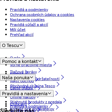
Pravidlá a podmienky
Ochrana osobných údajov a cookies
Nastavenia cookies
Pravidlá súťaží a akcií
Môj účet
Prehľad akcií
O Tescu
O nás
Pomoc a kontakt
Voľné pracovné miesta
Tlačové správy
Kontakt
Naša ponuka
Náš prístup k udržateľnosti
Nájsť obchod
Obchodná skupina Tesco
Časté otázky
Akciové letáky
Pravidlá a nastavenia
Vrátenie tovaru a záruka
Online nákupy
Stiahnuté produkty z predaja
Clubcard
Pravidlá a podmienky
Kontakt pre dodávateľov
Sledujte nás
Akcie a súťaže