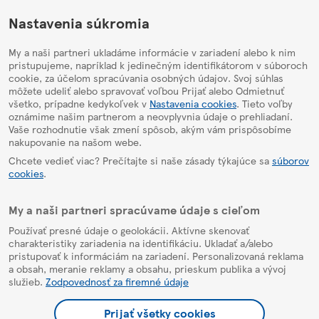
HelpPage
Nastavenia súkromia
My a naši partneri ukladáme informácie v zariadení alebo k nim
pristupujeme, napríklad k jedinečným identifikátorom v súboroch
cookie, za účelom spracúvania osobných údajov. Svoj súhlas
môžete udeliť alebo spravovať voľbou Prijať alebo Odmietnuť
všetko, prípadne kedykoľvek v
Nastavenia cookies
. Tieto voľby
oznámime našim partnerom a neovplyvnia údaje o prehliadaní.
Vaše rozhodnutie však zmení spôsob, akým vám prispôsobíme
nakupovanie na našom webe.
Chcete vedieť viac? Prečítajte si naše zásady týkajúce sa
súborov
cookies
.
My a naši partneri spracúvame údaje s cieľom
Používať presné údaje o geolokácii. Aktívne skenovať
charakteristiky zariadenia na identifikáciu. Ukladať a/alebo
pristupovať k informáciám na zariadení. Personalizovaná reklama
a obsah, meranie reklamy a obsahu, prieskum publika a vývoj
služieb.
Zodpovednosť za firemné údaje
Prijať všetky cookies