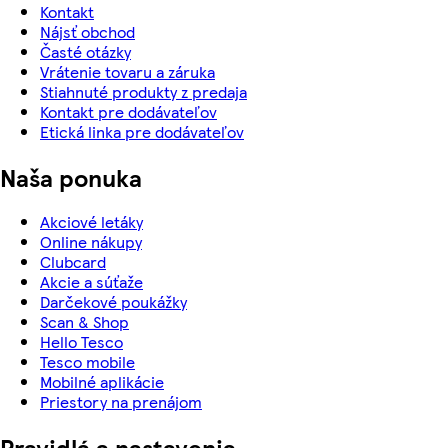
Kontakt
Nájsť obchod
Časté otázky
Vrátenie tovaru a záruka
Stiahnuté produkty z predaja
Kontakt pre dodávateľov
Etická linka pre dodávateľov
Naša ponuka
Akciové letáky
Online nákupy
Clubcard
Akcie a súťaže
Darčekové poukážky
Scan & Shop
Hello Tesco
Tesco mobile
Mobilné aplikácie
Priestory na prenájom
Pravidlá a nastavenia