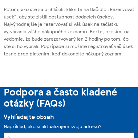
Potom, ako ste sa prihlásili, kliknite na tlačidlo „Rezervovať
úsek“, aby ste zistili dostupnosť dodacích úsekov.
Najvýhodnejšie je rezervovať si váš úsek na začiatku
vytvárania vášho nákupného zoznamu. Berte, prosím, na
vedomie, že bude zarezervovaný len 2 hodiny po tom, čo
ste si ho vybrali. Poprípade si môžete registrovať váš úsek
tesne pred platením, keď dokončíte nákupný zoznam.
Podpora a často kladené
otázky (FAQs)
Vyhľadajte obsah
Napríklad, ako si aktualizujem svoju adresu?