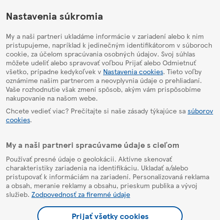
HelpPage
Nastavenia súkromia
My a naši partneri ukladáme informácie v zariadení alebo k nim
pristupujeme, napríklad k jedinečným identifikátorom v súboroch
cookie, za účelom spracúvania osobných údajov. Svoj súhlas
môžete udeliť alebo spravovať voľbou Prijať alebo Odmietnuť
všetko, prípadne kedykoľvek v
Nastavenia cookies
. Tieto voľby
oznámime našim partnerom a neovplyvnia údaje o prehliadaní.
Vaše rozhodnutie však zmení spôsob, akým vám prispôsobíme
nakupovanie na našom webe.
Chcete vedieť viac? Prečítajte si naše zásady týkajúce sa
súborov
cookies
.
My a naši partneri spracúvame údaje s cieľom
Používať presné údaje o geolokácii. Aktívne skenovať
charakteristiky zariadenia na identifikáciu. Ukladať a/alebo
pristupovať k informáciám na zariadení. Personalizovaná reklama
a obsah, meranie reklamy a obsahu, prieskum publika a vývoj
služieb.
Zodpovednosť za firemné údaje
Prijať všetky cookies