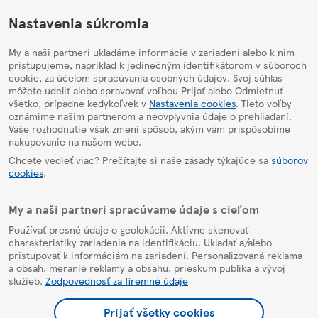
HelpPage
Nastavenia súkromia
My a naši partneri ukladáme informácie v zariadení alebo k nim
pristupujeme, napríklad k jedinečným identifikátorom v súboroch
cookie, za účelom spracúvania osobných údajov. Svoj súhlas
môžete udeliť alebo spravovať voľbou Prijať alebo Odmietnuť
všetko, prípadne kedykoľvek v
Nastavenia cookies
. Tieto voľby
oznámime našim partnerom a neovplyvnia údaje o prehliadaní.
Vaše rozhodnutie však zmení spôsob, akým vám prispôsobíme
nakupovanie na našom webe.
Chcete vedieť viac? Prečítajte si naše zásady týkajúce sa
súborov
cookies
.
My a naši partneri spracúvame údaje s cieľom
Používať presné údaje o geolokácii. Aktívne skenovať
charakteristiky zariadenia na identifikáciu. Ukladať a/alebo
pristupovať k informáciám na zariadení. Personalizovaná reklama
a obsah, meranie reklamy a obsahu, prieskum publika a vývoj
služieb.
Zodpovednosť za firemné údaje
Prijať všetky cookies