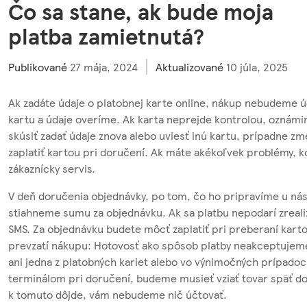
Čo sa stane, ak bude moja
platba zamietnutá?
Publikované
27 mája, 2024
Aktualizované
10 júla, 2025
Ak zadáte údaje o platobnej karte online, nákup nebudeme ú
kartu a údaje overíme. Ak karta neprejde kontrolou, oznám
skúsiť zadať údaje znova alebo uviesť inú kartu, prípadne z
zaplatiť kartou pri doručení. Ak máte akékoľvek problémy, k
zákaznícky servis.
V deň doručenia objednávky, po tom, čo ho pripravíme u nás 
stiahneme sumu za objednávku. Ak sa platbu nepodarí zreal
SMS. Za objednávku budete môcť zaplatiť pri preberaní karto
prevzatí nákupu: Hotovosť ako spôsob platby neakceptujem
ani jedna z platobných kariet alebo vo výnimočných prípadoc
terminálom pri doručení, budeme musieť vziať tovar späť do
k tomuto dôjde, vám nebudeme nič účtovať.