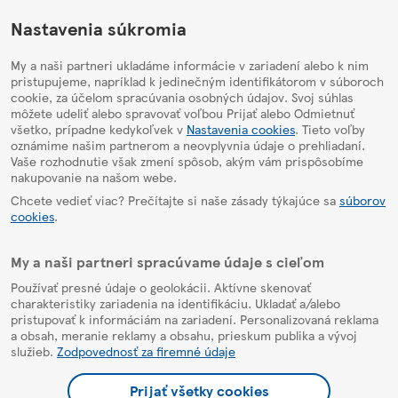
HelpPage
Nastavenia súkromia
My a naši partneri ukladáme informácie v zariadení alebo k nim
pristupujeme, napríklad k jedinečným identifikátorom v súboroch
cookie, za účelom spracúvania osobných údajov. Svoj súhlas
môžete udeliť alebo spravovať voľbou Prijať alebo Odmietnuť
všetko, prípadne kedykoľvek v
Nastavenia cookies
. Tieto voľby
oznámime našim partnerom a neovplyvnia údaje o prehliadaní.
Vaše rozhodnutie však zmení spôsob, akým vám prispôsobíme
nakupovanie na našom webe.
Chcete vedieť viac? Prečítajte si naše zásady týkajúce sa
súborov
cookies
.
My a naši partneri spracúvame údaje s cieľom
Používať presné údaje o geolokácii. Aktívne skenovať
charakteristiky zariadenia na identifikáciu. Ukladať a/alebo
pristupovať k informáciám na zariadení. Personalizovaná reklama
a obsah, meranie reklamy a obsahu, prieskum publika a vývoj
služieb.
Zodpovednosť za firemné údaje
Prijať všetky cookies