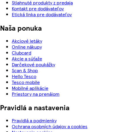
Stiahnuté produkty z predaja
Kontakt pre dodávateľov
Etická linka pre dodávateľov
Naša ponuka
Akciové letáky
Online nákupy
Clubcard
Akcie a súťaže
Darčekové poukážky
Scan & Shop
Hello Tesco
Tesco mobile
Mobilné aplikácie
Priestory na prenájom
Pravidlá a nastavenia
Pravidlá a podmienky
Ochrana osobných údajov a cookies