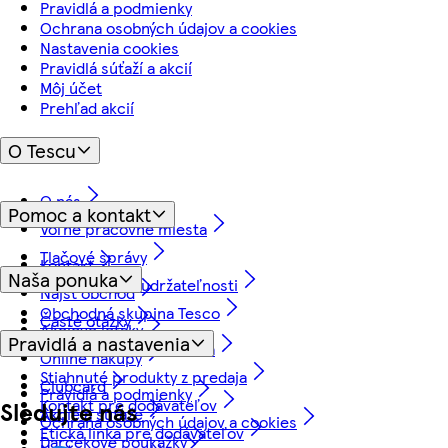
Pravidlá a podmienky
Ochrana osobných údajov a cookies
Nastavenia cookies
Pravidlá súťaží a akcií
Môj účet
Prehľad akcií
O Tescu
O nás
Pomoc a kontakt
Voľné pracovné miesta
Tlačové správy
Kontakt
Naša ponuka
Náš prístup k udržateľnosti
Nájsť obchod
Obchodná skupina Tesco
Časté otázky
Akciové letáky
Pravidlá a nastavenia
Vrátenie tovaru a záruka
Online nákupy
Stiahnuté produkty z predaja
Clubcard
Pravidlá a podmienky
Kontakt pre dodávateľov
Sledujte nás
Akcie a súťaže
Ochrana osobných údajov a cookies
Etická linka pre dodávateľov
Darčekové poukážky