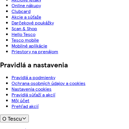
Online nákupy
Clubcard
Akcie a súťaže
Darčekové poukážky
Scan & Shop
Hello Tesco
Tesco mobile
Mobilné aplikácie
Priestory na prenájom
Pravidlá a nastavenia
Pravidlá a podmienky
Ochrana osobných údajov a cookies
Nastavenia cookies
Pravidlá súťaží a akcií
Môj účet
Prehľad akcií
O Tescu