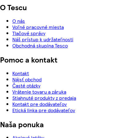
O Tescu
O nás
Voľné pracovné miesta
Tlačové správy
Náš prístup k udržateľnosti
Obchodná skupina Tesco
Pomoc a kontakt
Kontakt
Nájsť obchod
Časté otázky
Vrátenie tovaru a záruka
Stiahnuté produkty z predaja
Kontakt pre dodávateľov
Etická linka pre dodávateľov
Naša ponuka
Akciové letáky