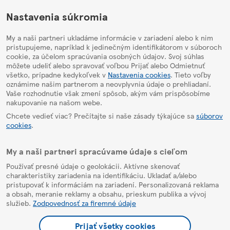
HelpPage
Nastavenia súkromia
My a naši partneri ukladáme informácie v zariadení alebo k nim
pristupujeme, napríklad k jedinečným identifikátorom v súboroch
cookie, za účelom spracúvania osobných údajov. Svoj súhlas
môžete udeliť alebo spravovať voľbou Prijať alebo Odmietnuť
všetko, prípadne kedykoľvek v
Nastavenia cookies
. Tieto voľby
oznámime našim partnerom a neovplyvnia údaje o prehliadaní.
Vaše rozhodnutie však zmení spôsob, akým vám prispôsobíme
nakupovanie na našom webe.
Chcete vedieť viac? Prečítajte si naše zásady týkajúce sa
súborov
cookies
.
My a naši partneri spracúvame údaje s cieľom
Používať presné údaje o geolokácii. Aktívne skenovať
charakteristiky zariadenia na identifikáciu. Ukladať a/alebo
pristupovať k informáciám na zariadení. Personalizovaná reklama
a obsah, meranie reklamy a obsahu, prieskum publika a vývoj
služieb.
Zodpovednosť za firemné údaje
Prijať všetky cookies