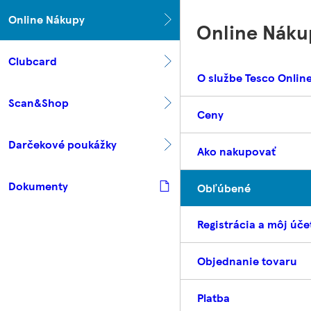
Online Nákupy
Online Náku
Clubcard
O službe Tesco Onlin
Scan&Shop
Ceny
Darčekové poukážky
Ako nakupovať
Dokumenty
Obľúbené
Registrácia a môj úče
Objednanie tovaru
Platba