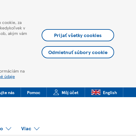
 cookie, za
 kedykoľvek v
ôsob, akým vám
Prijať všetky cookies
Odmietnuť súbory cookie
nformáciám na
né údaje
ujte nás
Pomoc
Môj účet
English
co
Viac