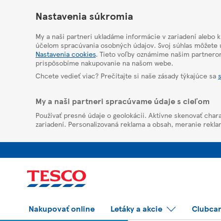
HelpPage
Nastavenia súkromia
My a naši partneri ukladáme informácie v zariadení alebo 
účelom spracúvania osobných údajov. Svoj súhlas môžete u
Nastavenia cookies
. Tieto voľby oznámime našim partnero
prispôsobíme nakupovanie na našom webe.
Chcete vedieť viac? Prečítajte si naše zásady týkajúce sa
My a naši partneri spracúvame údaje s cieľom
Používať presné údaje o geolokácii. Aktívne skenovať chara
zariadení. Personalizovaná reklama a obsah, meranie rekla
Nakupovať online
Letáky a akcie
Clubca