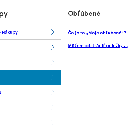
py
Obľúbené
e Nákupy
Čo je to „Moje obľúbené“?
Môžem odstrániť položky z
t