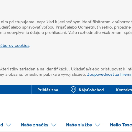
k nim pristupujeme, napríklad k jedinečným identifikátorom v súboroch
deliť alebo spravovať voľbou Prijať alebo Odmietnuť všetko, prípadne
m a neovplyvnia údaje o prehliadaní. Vaše rozhodnutie však zmení sp
súborov cookies
.
kteristiky zariadenia na identifikáciu. Ukladať a/alebo pristupovať k i
my a obsahu, prieskum publika a vývoj služieb.
Zodpovednosť za firem
Prihlásiť sa
Nájsť obchod
Kontakt
rd
Naše značky
Naše služby
Hello Tes