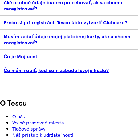
Aké osobné údaje budem potrebovať, ak sa chcem
zaregistrovať?
Prečo si pri registrácii Tesco účtu vytvoriť Clubcard?
Musím zadať údaje mojej platobnej karty, ak sa chcem
zaregistrovať?
Čo je Môj účet
Čo mám robiť, keď som zabudol svoje heslo?
O Tescu
O nás
Voľné pracovné miesta
Tlačové správy
Náš prístup k udržateľnosti