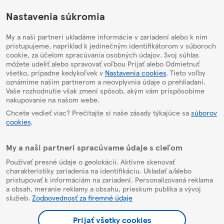
HelpPage
Nastavenia súkromia
My a naši partneri ukladáme informácie v zariadení alebo k nim
pristupujeme, napríklad k jedinečným identifikátorom v súboroch
cookie, za účelom spracúvania osobných údajov. Svoj súhlas
môžete udeliť alebo spravovať voľbou Prijať alebo Odmietnuť
všetko, prípadne kedykoľvek v
Nastavenia cookies
. Tieto voľby
oznámime našim partnerom a neovplyvnia údaje o prehliadaní.
Vaše rozhodnutie však zmení spôsob, akým vám prispôsobíme
nakupovanie na našom webe.
Chcete vedieť viac? Prečítajte si naše zásady týkajúce sa
súborov
cookies
.
My a naši partneri spracúvame údaje s cieľom
Používať presné údaje o geolokácii. Aktívne skenovať
charakteristiky zariadenia na identifikáciu. Ukladať a/alebo
pristupovať k informáciám na zariadení. Personalizovaná reklama
a obsah, meranie reklamy a obsahu, prieskum publika a vývoj
služieb.
Zodpovednosť za firemné údaje
Prijať všetky cookies