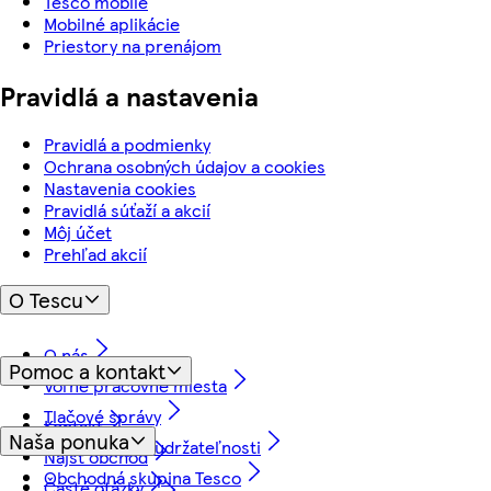
Tesco mobile
Mobilné aplikácie
Priestory na prenájom
Pravidlá a nastavenia
Pravidlá a podmienky
Ochrana osobných údajov a cookies
Nastavenia cookies
Pravidlá súťaží a akcií
Môj účet
Prehľad akcií
O Tescu
O nás
Pomoc a kontakt
Voľné pracovné miesta
Tlačové správy
Kontakt
Naša ponuka
Náš prístup k udržateľnosti
Nájsť obchod
Obchodná skupina Tesco
Časté otázky