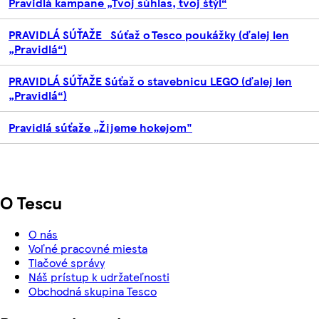
Pravidlá kampane „Tvoj súhlas, tvoj štýl“
PRAVIDLÁ SÚŤAŽE Súťaž o Tesco poukážky (ďalej len
„Pravidlá“)
PRAVIDLÁ SÚŤAŽE Súťaž o stavebnicu LEGO (ďalej len
„Pravidlá“)
Pravidlá súťaže „Žijeme hokejom"
O Tescu
O nás
Voľné pracovné miesta
Tlačové správy
Náš prístup k udržateľnosti
Obchodná skupina Tesco