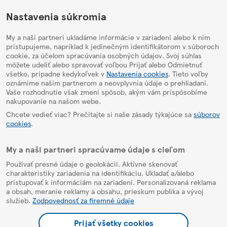
HelpPage
Nastavenia súkromia
My a naši partneri ukladáme informácie v zariadení alebo k nim
pristupujeme, napríklad k jedinečným identifikátorom v súboroch
cookie, za účelom spracúvania osobných údajov. Svoj súhlas
môžete udeliť alebo spravovať voľbou Prijať alebo Odmietnuť
všetko, prípadne kedykoľvek v
Nastavenia cookies
. Tieto voľby
oznámime našim partnerom a neovplyvnia údaje o prehliadaní.
Vaše rozhodnutie však zmení spôsob, akým vám prispôsobíme
nakupovanie na našom webe.
Chcete vedieť viac? Prečítajte si naše zásady týkajúce sa
súborov
cookies
.
My a naši partneri spracúvame údaje s cieľom
Používať presné údaje o geolokácii. Aktívne skenovať
charakteristiky zariadenia na identifikáciu. Ukladať a/alebo
pristupovať k informáciám na zariadení. Personalizovaná reklama
a obsah, meranie reklamy a obsahu, prieskum publika a vývoj
služieb.
Zodpovednosť za firemné údaje
Prijať všetky cookies