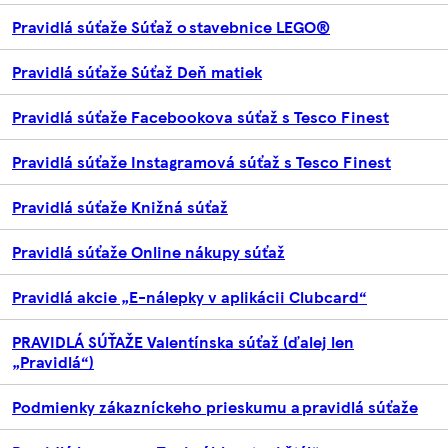
Pravidlá súťaže Súťaž o stavebnice LEGO®
Pravidlá súťaže Súťaž Deň matiek
Pravidlá súťaže Facebookova súťaž s Tesco Finest
Pravidlá súťaže Instagramová súťaž s Tesco Finest
Pravidlá súťaže Knižná súťaž
Pravidlá súťaže Online nákupy súťaž
Pravidlá akcie „E-nálepky v aplikácii Clubcard“
PRAVIDLÁ SÚŤAŽE Valentínska súťaž (ďalej len
„Pravidlá“)
Podmienky zákazníckeho prieskumu a pravidlá súťaže