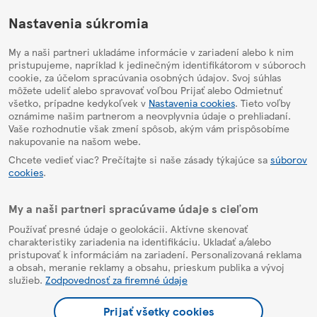
HelpPage
Nastavenia súkromia
My a naši partneri ukladáme informácie v zariadení alebo k nim
pristupujeme, napríklad k jedinečným identifikátorom v súboroch
cookie, za účelom spracúvania osobných údajov. Svoj súhlas
môžete udeliť alebo spravovať voľbou Prijať alebo Odmietnuť
všetko, prípadne kedykoľvek v
Nastavenia cookies
. Tieto voľby
oznámime našim partnerom a neovplyvnia údaje o prehliadaní.
Vaše rozhodnutie však zmení spôsob, akým vám prispôsobíme
nakupovanie na našom webe.
Chcete vedieť viac? Prečítajte si naše zásady týkajúce sa
súborov
cookies
.
My a naši partneri spracúvame údaje s cieľom
Používať presné údaje o geolokácii. Aktívne skenovať
charakteristiky zariadenia na identifikáciu. Ukladať a/alebo
pristupovať k informáciám na zariadení. Personalizovaná reklama
a obsah, meranie reklamy a obsahu, prieskum publika a vývoj
služieb.
Zodpovednosť za firemné údaje
Prijať všetky cookies