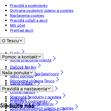
Pravidlá a podmienky
Ochrana osobných údajov a cookies
Nastavenia cookies
Pravidlá súťaží a akcií
Môj účet
Prehľad akcií
O Tescu
O nás
Pomoc a kontakt
Voľné pracovné miesta
Tlačové správy
Kontakt
Naša ponuka
Náš prístup k udržateľnosti
Nájsť obchod
Obchodná skupina Tesco
Časté otázky
Akciové letáky
Pravidlá a nastavenia
Vrátenie tovaru a záruka
Online nákupy
Stiahnuté produkty z predaja
Clubcard
Pravidlá a podmienky
Kontakt pre dodávateľov
Sledujte nás
Akcie a súťaže
Ochrana osobných údajov a cookies
Etická linka pre dodávateľov