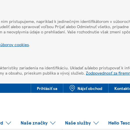
k nim pristupujeme, napríklad k jedinečným identifikátorom v súboroch
deliť alebo spravovať voľbou Prijať alebo Odmietnuť všetko, prípadne
m a neovplyvnia údaje o prehliadaní. Vaše rozhodnutie však zmení sp
súborov cookies
.
kteristiky zariadenia na identifikáciu. Ukladať a/alebo pristupovať k i
my a obsahu, prieskum publika a vývoj služieb.
Zodpovednosť za firem
Prihlásiť sa
Nájsť obchod
Kontakt
rd
Naše značky
Naše služby
Hello Tes