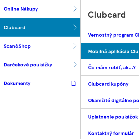
Online Nákupy
Clubcard
Clubcard
Vernostný program C
Scan&Shop
Mobilná aplikácia Cl
Darčekové poukážky
Čo mám robiť, ak...?
Dokumenty
Clubcard kupóny
Okamžité digitálne p
Uplatnenie poukážok
Kontaktný formulár