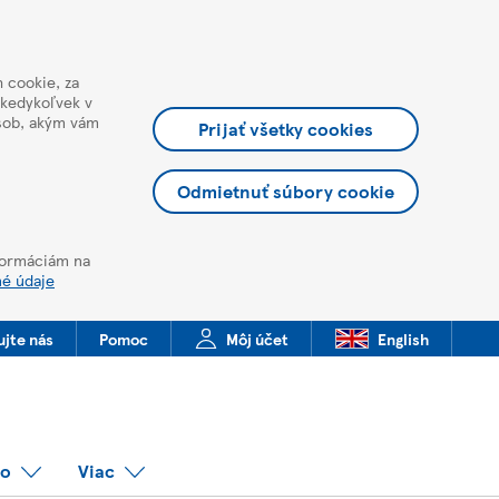
 cookie, za
 kedykoľvek v
ôsob, akým vám
Prijať všetky cookies
Odmietnuť súbory cookie
nformáciám na
né údaje
ujte nás
Pomoc
Môj účet
English
co
Viac