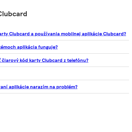
Clubcard
karty Clubcard a používania mobilnej aplikácie Clubcard?
témoch aplikácia funguje?
čiarový kód karty Clubcard z telefónu?
vaní aplikácie narazím na problém?