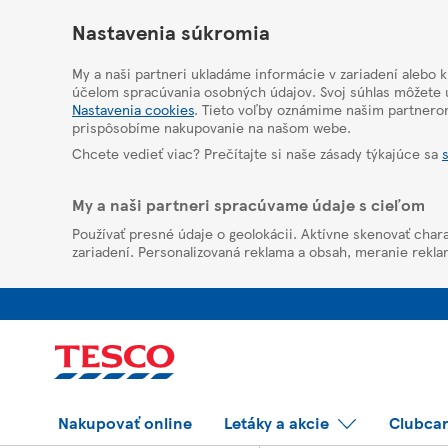
HelpPage
Nastavenia súkromia
My a naši partneri ukladáme informácie v zariadení alebo 
účelom spracúvania osobných údajov. Svoj súhlas môžete u
Nastavenia cookies
. Tieto voľby oznámime našim partnero
prispôsobíme nakupovanie na našom webe.
Chcete vedieť viac? Prečítajte si naše zásady týkajúce sa
My a naši partneri spracúvame údaje s cieľom
Používať presné údaje o geolokácii. Aktívne skenovať chara
zariadení. Personalizovaná reklama a obsah, meranie rekla
Nakupovať online
Letáky a akcie
Clubca