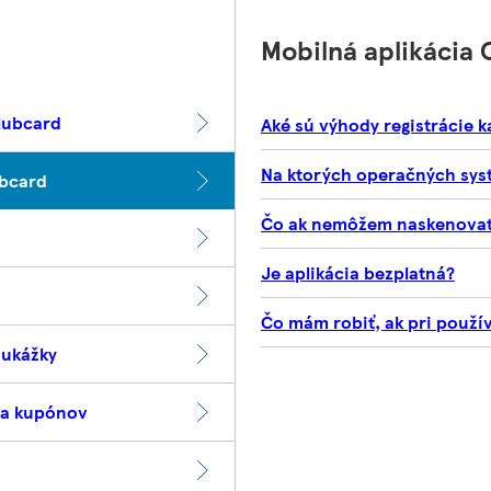
Mobilná aplikácia 
lubcard
Aké sú výhody registrácie 
Na ktorých operačných sys
ubcard
Čo ak nemôžem naskenovať 
Je aplikácia bezplatná?
Čo mám robiť, ak pri použí
oukážky
 a kupónov