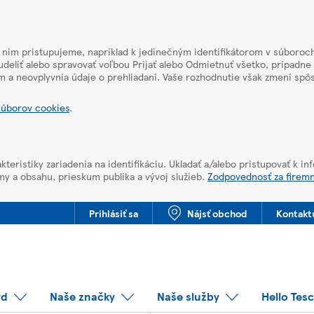
k nim pristupujeme, napríklad k jedinečným identifikátorom v súboroch
deliť alebo spravovať voľbou Prijať alebo Odmietnuť všetko, prípadne
m a neovplyvnia údaje o prehliadaní. Vaše rozhodnutie však zmení sp
súborov cookies
.
kteristiky zariadenia na identifikáciu. Ukladať a/alebo pristupovať k i
my a obsahu, prieskum publika a vývoj služieb.
Zodpovednosť za firem
Prihlásiť sa
Nájsť obchod
Kontakt
rd
Naše značky
Naše služby
Hello Tes