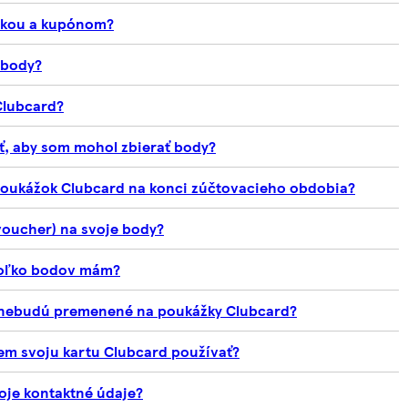
ážkou a kupónom?
 body?
Clubcard?
ť, aby som mohol zbierať body?
poukážok Clubcard na konci zúčtovacieho obdobia?
oucher) na svoje body?
koľko bodov mám?
é nebudú premenené na poukážky Clubcard?
em svoju kartu Clubcard používať?
oje kontaktné údaje?