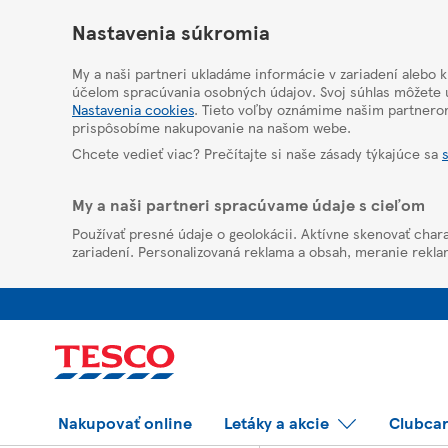
HelpPage
Nastavenia súkromia
My a naši partneri ukladáme informácie v zariadení alebo 
účelom spracúvania osobných údajov. Svoj súhlas môžete u
Nastavenia cookies
. Tieto voľby oznámime našim partnero
prispôsobíme nakupovanie na našom webe.
Chcete vedieť viac? Prečítajte si naše zásady týkajúce sa
My a naši partneri spracúvame údaje s cieľom
Používať presné údaje o geolokácii. Aktívne skenovať chara
zariadení. Personalizovaná reklama a obsah, meranie rekla
Nakupovať online
Letáky a akcie
Clubca