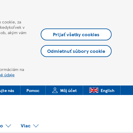
 cookie, za
 kedykoľvek v
ôsob, akým vám
Prijať všetky cookies
Odmietnuť súbory cookie
nformáciám na
né údaje
ujte nás
Pomoc
Môj účet
English
co
Viac