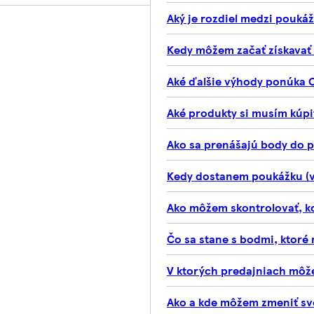
Aký je rozdiel medzi pouk
Kedy môžem začať získavať
Aké ďalšie výhody ponúka 
Aké produkty si musím kúpi
Ako sa prenášajú body do 
Kedy dostanem poukážku (v
Ako môžem skontrolovať, 
Čo sa stane s bodmi, ktor
V ktorých predajniach môž
Ako a kde môžem zmeniť sv