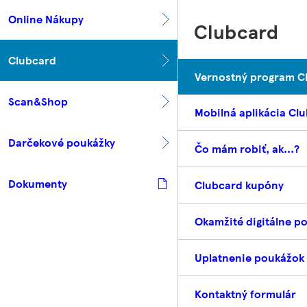
Online Nákupy
Clubcard
Clubcard
Vernostný program C
Scan&Shop
Mobilná aplikácia Cl
Darčekové poukážky
Čo mám robiť, ak...?
Dokumenty
Clubcard kupóny
Okamžité digitálne p
Uplatnenie poukážok
Kontaktný formulár