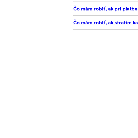
Čo mám robiť, ak pri platb
Čo mám robiť, ak stratím k