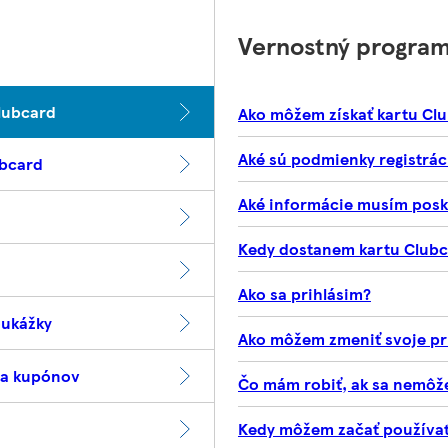
Vernostný progra
lubcard
Ako môžem získať kartu Cl
Aké sú podmienky registrác
ubcard
Aké informácie musím posky
Kedy dostanem kartu Club
Ako sa prihlásim?
oukážky
Ako môžem zmeniť svoje pr
 a kupónov
Čo mám robiť, ak sa nemôže
Kedy môžem začať používať