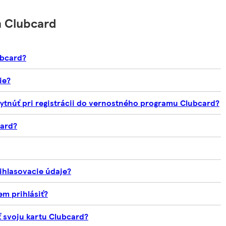
m Clubcard
ubcard?
ie?
tnúť pri registrácii do vernostného programu Clubcard?
card?
ihlasovacie údaje?
m prihlásiť?
 svoju kartu Clubcard?