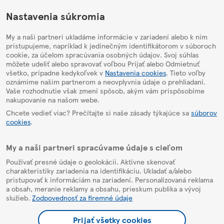
HelpPage
Nastavenia súkromia
My a naši partneri ukladáme informácie v zariadení alebo k nim
pristupujeme, napríklad k jedinečným identifikátorom v súboroch
cookie, za účelom spracúvania osobných údajov. Svoj súhlas
môžete udeliť alebo spravovať voľbou Prijať alebo Odmietnuť
všetko, prípadne kedykoľvek v
Nastavenia cookies
. Tieto voľby
oznámime našim partnerom a neovplyvnia údaje o prehliadaní.
Vaše rozhodnutie však zmení spôsob, akým vám prispôsobíme
nakupovanie na našom webe.
Chcete vedieť viac? Prečítajte si naše zásady týkajúce sa
súborov
cookies
.
My a naši partneri spracúvame údaje s cieľom
Používať presné údaje o geolokácii. Aktívne skenovať
charakteristiky zariadenia na identifikáciu. Ukladať a/alebo
pristupovať k informáciám na zariadení. Personalizovaná reklama
a obsah, meranie reklamy a obsahu, prieskum publika a vývoj
služieb.
Zodpovednosť za firemné údaje
Prijať všetky cookies