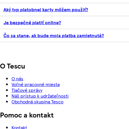
Aký typ platobnej karty môžem použiť?
Je bezpečné platiť online?
Čo sa stane, ak bude moja platba zamietnutá?
O Tescu
O nás
Voľné pracovné miesta
Tlačové správy
Náš prístup k udržateľnosti
Obchodná skupina Tesco
Pomoc a kontakt
Kontakt